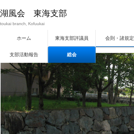
湖風会 東海支部
toukai branch, Kofuukai
メインメニュー
メインコンテンツへ移動
サブコンテンツへ移動
ホーム
東海支部評議員
会則・諸規定
支部活動報告
総会